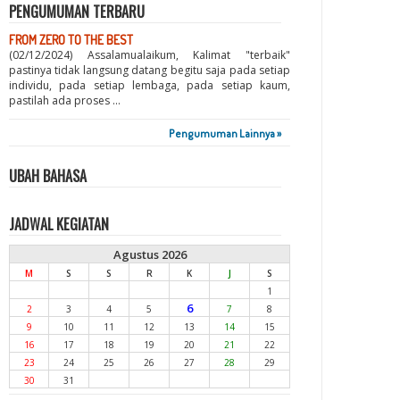
PENGUMUMAN TERBARU
FROM ZERO TO THE BEST
(02/12/2024) Assalamualaikum, Kalimat "terbaik"
pastinya tidak langsung datang begitu saja pada setiap
individu, pada setiap lembaga, pada setiap kaum,
pastilah ada proses ...
Pengumuman Lainnya »
UBAH BAHASA
JADWAL KEGIATAN
Agustus 2026
M
S
S
R
K
J
S
1
6
2
3
4
5
7
8
9
10
11
12
13
14
15
16
17
18
19
20
21
22
23
24
25
26
27
28
29
30
31