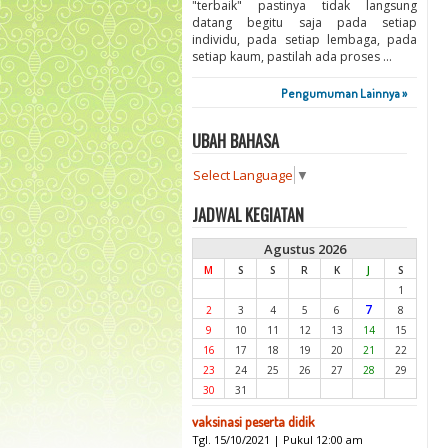
"terbaik" pastinya tidak langsung
datang begitu saja pada setiap
individu, pada setiap lembaga, pada
setiap kaum, pastilah ada proses ...
Pengumuman Lainnya »
UBAH BAHASA
Select Language
▼
JADWAL KEGIATAN
Agustus 2026
M
S
S
R
K
J
S
1
7
2
3
4
5
6
8
9
10
11
12
13
14
15
16
17
18
19
20
21
22
23
24
25
26
27
28
29
30
31
vaksinasi peserta didik
Tgl. 15/10/2021 | Pukul 12:00 am