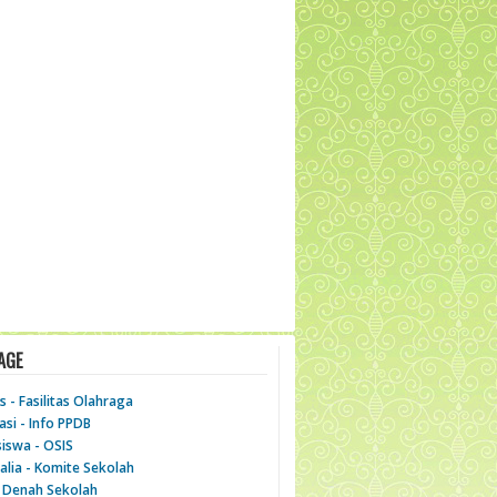
AGE
as - Fasilitas Olahraga
asi - Info PPDB
iswa - OSIS
alia - Komite Sekolah
 - Denah Sekolah