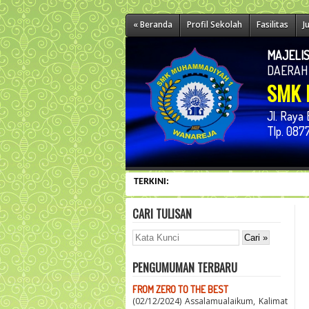
« Beranda
Profil Sekolah
Fasilitas
J
MAJELIS
DAERAH
SMK 
Jl. Raya
Tlp. 08
TERKINI:
CARI TULISAN
PENGUMUMAN TERBARU
FROM ZERO TO THE BEST
(02/12/2024) Assalamualaikum, Kalimat