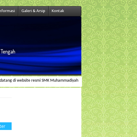
Informasi
Galeri & Arsip
Kontak
a Tengah
g di website resmi SMK Muhammadiyah Wanareja | Alamat : Jl. Raya Bantar Km, 
ter