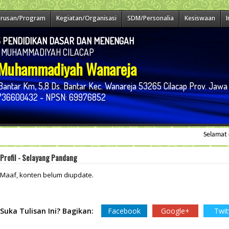
urusan/Program
Kegiatan/Organisasi
SDM/Personalia
Kesiswaan
 PENDIDIKAN DASAR DAN MENENGAH
 MUHAMMADIYAH CILACAP
Muhammadiyah Wanareja
 Bantar Km, 5,8 Ds. Bantar Kec. Wanareja 53265 Cilacap Prov. Jaw
7736600432 - NPSN: 69976852
Selamat datan
Profil - Selayang Pandang
Maaf, konten belum diupdate.
Suka Tulisan Ini? Bagikan:
Facebook
Google+
Twit