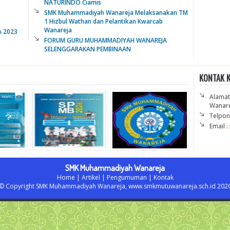
NATURINDO Ciamis
SMK Muhammadiyah Wanareja Melaksanakan TM
1 Hizbul Wathan dan Pelantikan Kwarcab
Wanareja
 2023
FORUM GURU MUHAMMADIYAH WANAREJA
SELENGGARAKAN PEMBINAAN
KONTAK 
Alamat 
Wanare
Telpon
Email :
SMK Muhammadiyah Wanareja
Home
|
Artikel
|
Pengumuman
|
Kontak
© Copyright SMK Muhammadiyah Wanareja,
www.smkmutuwanareja.sch.id
202