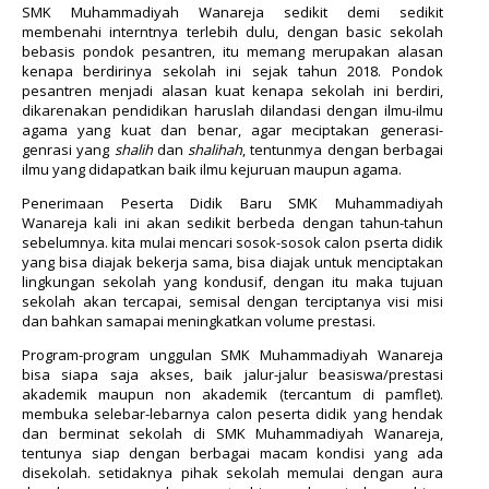
SMK Muhammadiyah Wanareja sedikit demi sedikit
membenahi interntnya terlebih dulu, dengan basic sekolah
bebasis pondok pesantren, itu memang merupakan alasan
kenapa berdirinya sekolah ini sejak tahun 2018. Pondok
pesantren menjadi alasan kuat kenapa sekolah ini berdiri,
dikarenakan pendidikan haruslah dilandasi dengan ilmu-ilmu
agama yang kuat dan benar, agar meciptakan generasi-
genrasi yang
shalih
dan
shalihah
, tentunmya dengan berbagai
ilmu yang didapatkan baik ilmu kejuruan maupun agama.
Penerimaan Peserta Didik Baru SMK Muhammadiyah
Wanareja kali ini akan sedikit berbeda dengan tahun-tahun
sebelumnya. kita mulai mencari sosok-sosok calon pserta didik
yang bisa diajak bekerja sama, bisa diajak untuk menciptakan
lingkungan sekolah yang kondusif, dengan itu maka tujuan
sekolah akan tercapai, semisal dengan terciptanya visi misi
dan bahkan samapai meningkatkan volume prestasi.
Program-program unggulan SMK Muhammadiyah Wanareja
bisa siapa saja akses, baik jalur-jalur beasiswa/prestasi
akademik maupun non akademik (tercantum di pamflet).
membuka selebar-lebarnya calon peserta didik yang hendak
dan berminat sekolah di SMK Muhammadiyah Wanareja,
tentunya siap dengan berbagai macam kondisi yang ada
disekolah. setidaknya pihak sekolah memulai dengan aura