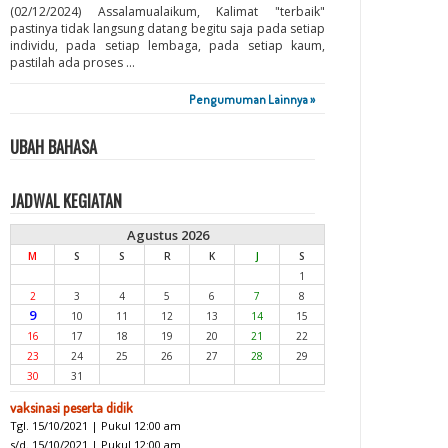
(02/12/2024) Assalamualaikum, Kalimat "terbaik"
pastinya tidak langsung datang begitu saja pada setiap
individu, pada setiap lembaga, pada setiap kaum,
pastilah ada proses ...
Pengumuman Lainnya »
UBAH BAHASA
JADWAL KEGIATAN
Agustus 2026
M
S
S
R
K
J
S
1
2
3
4
5
6
7
8
9
10
11
12
13
14
15
16
17
18
19
20
21
22
23
24
25
26
27
28
29
30
31
vaksinasi peserta didik
Tgl. 15/10/2021 | Pukul 12:00 am
s/d. 15/10/2021 | Pukul 12:00 am