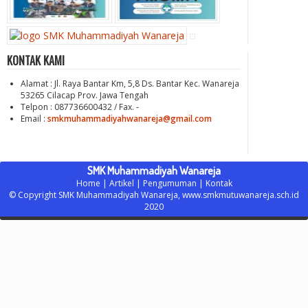
KONTAK KAMI
Alamat : Jl. Raya Bantar Km, 5,8 Ds. Bantar Kec. Wanareja
53265 Cilacap Prov. Jawa Tengah
Telpon : 087736600432 / Fax. -
Email :
smkmuhammadiyahwanareja@gmail.com
SMK Muhammadiyah Wanareja
Home
|
Artikel
|
Pengumuman
|
Kontak
© Copyright SMK Muhammadiyah Wanareja,
www.smkmutuwanareja.sch.id
2020