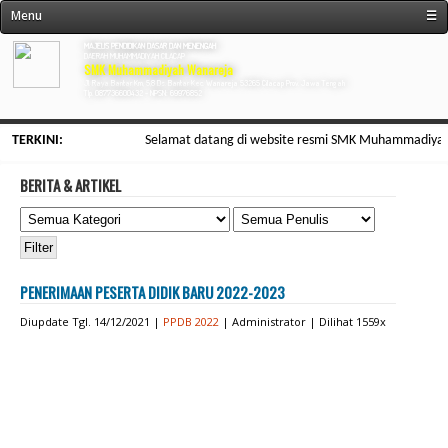
Menu
☰
« Beranda
MAJELIS PENDIDIKAN DASAR DAN MENENGAH
DAERAH MUHAMMADIYAH CILACAP
SMK Muhammadiyah Wanareja
Profil Sekolah
Jl. Raya Bantar Km, 5,8 Ds. Bantar Kec. Wanareja 53265 Cilacap Prov. Jawa Tengah
Tlp. 087736600432 - NPSN: 69976852
Fasilitas
TERKINI:
Selamat datang di website resmi SMK Muhammadiyah Wanar
Jurusan/Program
Kegiatan/Organisasi
BERITA & ARTIKEL
SDM/Personalia
Kesiswaan
Informasi
PENERIMAAN PESERTA DIDIK BARU 2022-2023
Galeri & Arsip
Diupdate Tgl. 14/12/2021 |
PPDB 2022
| Administrator | Dilihat 1559x
Kontak