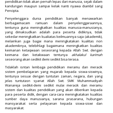
pendidikan tidak akan pernah lepas dari manusia, sejak dalam
kandungan maupun sampai kelak nanti nyawa diambil sang
Pencipta.
Penyelenggara dunia pendidikan banyak menawarkan
berbagaimacam ramuan dalam penyelenggaraannya,
tentunya guna meningkatkan kualitas manusia-manusianya,
yang dimaksudkan adalah para peserta didiknya, tidak
sekedar meningkatkan kualiatas keilmuannya saja (akademik),
melainkan juga bagai mana meningkatakan kualitas non
akademiknya, telebihlagi bagaimana meningkatkan kualitas
keimanan ketaqwaan seseorang kepada Allah Swt. dengan
keimana dan ketakwaan tentunya
akhalakul karimah
seseorang akan sedikit demi sedikit bisa terasa.
Tidaklah isntan lembaga pendidikan meramu dan meracik
sistem pembelajaran yang mujarab kepada siswa-siswinya,
tentunya sesuai dengan tuntutan zaman, negara, dan yang
jelas tuntutasn syariat Allah Swt. SMK Muhammadiyah
Wanareja sedikit-demi sedikit mulai meracik dan meramu
sistem dan kualitas pendidikan yang akan diberikan kepada
para peserta didik, dengan cara-cara meningkatakan kualitas
sumber daya manusianya, sarana prasarana, hubungan
mansyarakat serta pelayanan kepada siswa-siswi dan
masyarakat.