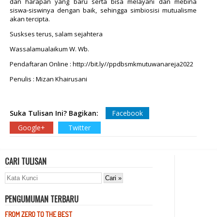
dan harapan yang baru serta bisa melayani dan mebina
siswa-siswinya dengan baik, sehingga simbiosisi mutualisme
akan tercipta.
Suskses terus, salam sejahtera
Wassalamualaikum W. Wb.
Pendaftaran Online : http://bit.ly//ppdbsmkmutuwanareja2022
Penulis : Mizan Khairusani
Suka Tulisan Ini? Bagikan:
Facebook
Google+
Twitter
CARI TULISAN
PENGUMUMAN TERBARU
FROM ZERO TO THE BEST